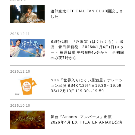
渡部豪太OFFICIAL FAN CLUB開設しま
した
2025.12.11
BS時代劇 『浮浪雲（はぐれぐも）』出
演 青田師範役 2026年1月4日(日)スタ
ート 毎週日曜 午後6時45分から ※初回
のみ夜7時から
2025.12.10
NHK『世界入りにくい居酒屋』ナレーシ
ョン出演 BS4K/12月4日19:30～19:59
BS/12月10日119:30～19:59
2025.10.10
舞台『Ambers -アンバース』出演
2026年4月 EX THEATER ARIAKE公演